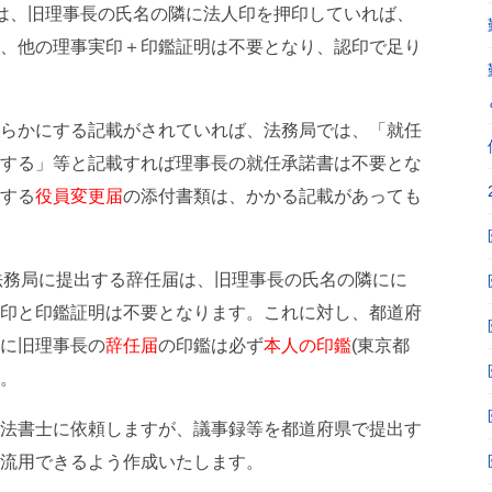
は、旧理事長の氏名の隣に法人印を押印していれば、
、他の理事実印＋印鑑証明は不要となり、認印で足り
らかにする記載がされていれば、法務局では、「就任
する」等と記載すれば理事長の就任承諾書は不要とな
する
役員変更届
の添付書類は、かかる記載があっても
、法務局に提出する辞任届は、旧理事長の氏名の隣にに
印と印鑑証明は不要となります。これに対し、都道府
に旧理事長の
辞任届
の印鑑は必ず
本人の印鑑
(東京都
。
法書士に依頼しますが、議事録等を都道府県で提出す
流用できるよう作成いたします。